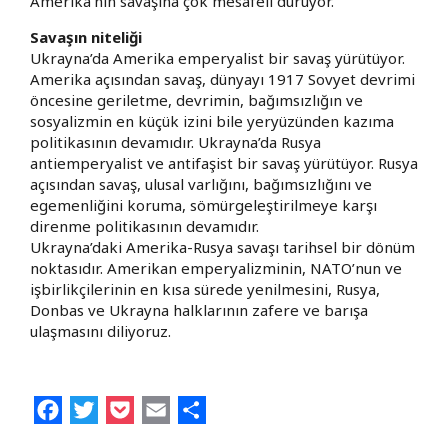
Amerika’nın savaşına çok mesafeli duruyor.
Savaşın niteliği
Ukrayna’da Amerika emperyalist bir savaş yürütüyor.
Amerika açısından savaş, dünyayı 1917 Sovyet devrimi
öncesine geriletme, devrimin, bağımsızlığın ve
sosyalizmin en küçük izini bile yeryüzünden kazıma
politikasının devamıdır. Ukrayna’da Rusya
antiemperyalist ve antifaşist bir savaş yürütüyor. Rusya
açısından savaş, ulusal varlığını, bağımsızlığını ve
egemenliğini koruma, sömürgeleştirilmeye karşı
direnme politikasının devamıdır.
Ukrayna’daki Amerika-Rusya savaşı tarihsel bir dönüm
noktasıdır. Amerikan emperyalizminin, NATO’nun ve
işbirlikçilerinin en kısa sürede yenilmesini, Rusya,
Donbas ve Ukrayna halklarının zafere ve barışa
ulaşmasını diliyoruz.
Facebook
Twitter
Pocket
Email
Share