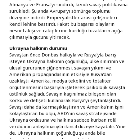
Almanya ve Fransa’yı sindirdi, kendi savaş politikasına
sürükledi. Şu anda Avrupa’yı sömürge toplumu
düzeyine indirdi. Emperyalistler arası çelişmeleri
kendi lehine bastırdı. Fakat bu başarısı olayların
nesnel akışı ve rakiplerine kurduğu tuzakların açığa
çıkmasıyla gücünü yitirecek.
Ukrayna halkının durumu
Savaştan önce Donbas halkıyla ve Rusya’yla barış
isteyen Ukrayna halkının çoğunluğu, ülke sınırının ve
ulusal gururunun çiğnenmesi, savaşın yıkımı ve
Amerikan propagandasının etkisiyle Rusya’dan
uzaklaştı. Amerika, medya tekelini ve totaliter
örgütlenmesini başarıyla işleterek psikolojik savaşta
üstünlük sağladı. Savaşın kaçınılmaz bileşeni olan
korku ve dehşeti kullanarak Rusya’yı şeytanlaştırdı.
Savaşı daha da karmaşıklaştıran ve Amerika’nın işini
kolaylaştıran bu olgu, ABD’nin savaş stratejisinde
Ukrayna ordusuna ve halkına sadece kurban rolü
verdiğinin anlaşılmasıyla ikincil düzeye kayabilir. Yine
de, Ukrayna halkının çoğunluğu şu anda bile