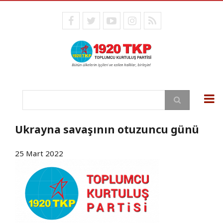
Ana
içeriğe
facebook
twitter
youtube
instagram
RSS
atla
Ara
Ukrayna savaşının otuzuncu günü
25 Mart 2022