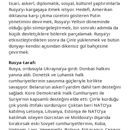
ticari, askerî, diplomatik, sosyal, kültürel yaptırımlarla
Rusya’yı kargaşaya itmek istiyor. Hedefi, Amerikan
diktasına karşı çıkma cüretini gösteren Putin
yönetimini devirmek, Rusya’yı Yeltsin döneminde
olduğu gibi sömürgeleştirmek, bir sonraki adımda da
küçük devletçiklere bölerek parçalamak. Rusya’yı
etkisizleştirdikten sonra da Çin’e yüklenmek ve bütün
dünyayı kendisi açısından dikensiz gül bahçesine
çevirmek.
Rusya tarafı
Rusya, ordusuyla Ukrayna’ya girdi. Donbas halkını
yanına aldı. Donetsk ve Luhansk halk
cumhuriyetlerinin savunma güçleriyle birlikte
savaşıyor. Belarus’un askerî yardım dahil tam desteğini
sağladı. Kore Demokratik Halk Cumhuriyeti ile
Suriye’nin kapsamlı desteğini elde etti. Çin’le kurduğu
çok yönlü ittifakı sürdürüyor. Çoktan beri NATO’ya
katılmış Letonya, Litvanya, Estonya ile NATO’ya
katılmak isteyen Gürcistan ve Moldova’yı dışarıda
bırakırsak eski Sovyet cumhuriyetlerinin, Küba,
Vietnam, Laos, Venezüella, Bolivya, Nikaragua, Cezayir