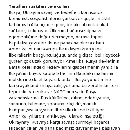
Tarafların artıları ve eksileri
Rusya, Ukrayna savaşı ve hedefleri konusunda
komünist, sosyalist, ilerici yurtsever güçlerin aktif
katılımıyla ülke içinde geniş bir ulusal mutabakat
sağlamış bulunuyor. Ülkenin bağımsızlığına ve
egemenliğine değer vermeyen, paraya tapan
kapitalist çevreler ile ne pahasına olursa olsun
Amerika ve Batı Avrupa ile uzlaşmaktan yana
liberallerin bozgunculuğu şu anda gidişatı belirleyecek
güçten çok uzak görünüyor. Amerika, Rusya devletinin
Batı ülkelerindeki rezervlerini gasbetmenin yanı sıra
Rusya’nın büyük kapitalistlerinin Batıdaki mallarına
mülklerine de el koyarak onları Rusya yönetimine
karşı ayaklandırmaya çalışıyor ama bu zoralımlar ters
tepebilir. Amerika ve NATO’nun sade Rusya
vatandaşlarına, Rus kültürüne, diline, edebiyatına,
sanatına, bilimine, sporuna ırkçı düşmanlık
kampanyası Rusya’nın liberallerini de irkiltiyor.
Amerika, yıllardır “antiRusya” olarak inşa ettiği
Ukrayna’yı Rusya’ya karşı savaşa sürmeyi başardı.
Hizadan çıkan ve daha bağımsız davranmaya başlayan