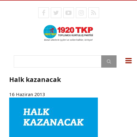
Ana
içeriğe
facebook
twitter
youtube
instagram
RSS
atla
Ara
Halk kazanacak
16 Haziran 2013