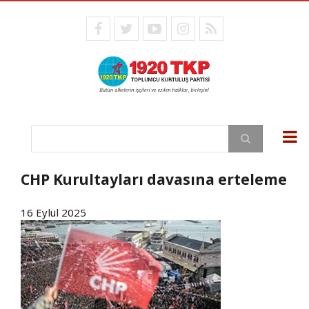
Ana
içeriğe
facebook
twitter
youtube
instagram
RSS
atla
Ara
CHP Kurultayları davasına erteleme
16 Eylül 2025