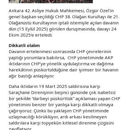
Ankara 42. Asliye Hukuk Mahkemesi, Özgür Özel’in
genel başkan seçildiği CHP 38. Olağan Kurultayı ile 21.
Olağanüstü Kurultayının iptali istemiyle açılan davanın
dün (15 Eylül 2025) görülen duruşmasında, davayı 24
Ekim 2025’e erteledi.
Dikkatli olalım
Davanın ertelenmesi sonrasında CHP çevrelerinin
yaptığı yorumlara bakılırsa, CHP yönetiminde AKP
iktidarının CHP’ye yönelik uydulaştırma ve dağıtma
harekâtının püskürtüldüğüne dair iyimser bir havanın
ağır bastığı anlaşılıyor.
Daha iktidarın 19 Mart 2025 saldırısına karşı
Saraçhane Direnişinin beşinci gününde çok isabetsiz
bir şekilde “darbeyi püskürttük” açıklaması yapan CHP
yönetimini benzer bir yanlışa karşı dikkatli olmaya
çağırıyoruz. Çünkü bu yaklaşım CHP yönetiminde
uzlaşmacılığı körüklüyor, ardı arkası kesilmeyen
saldırılara karşı topyekûn kitlesel direnme çizgisini
zayıflatıyor.