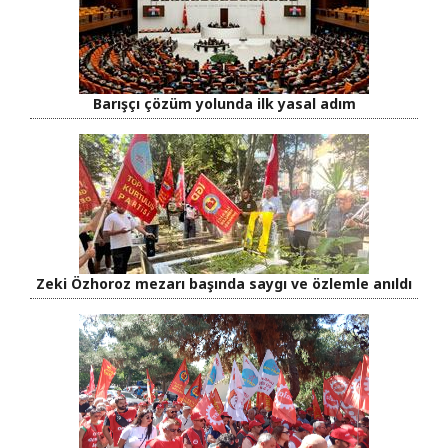
Barışçı çözüm yolunda ilk yasal adım
Zeki Özhoroz mezarı başında saygı ve özlemle anıldı