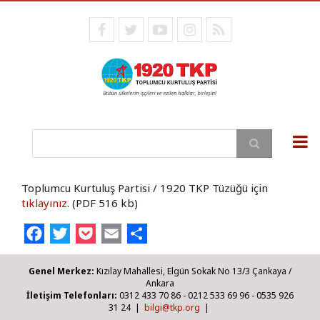
Aller
au
facebook
twitter
youtube
instagram
RSS
contenu
principal
Rechercher
Toplumcu Kurtuluş Partisi / 1920 TKP Tüzüğü için
tıklayınız
. (PDF 516 kb)
Facebook
Twitter
Pocket
Email
Share
Genel Merkez:
Kızılay Mahallesi, Elgün Sokak No 13/3 Çankaya /
Ankara
İletişim Telefonları:
0312 433 70 86 - 0212 533 69 96 - 0535 926
31 24 |
bilgi@tkp.org
|