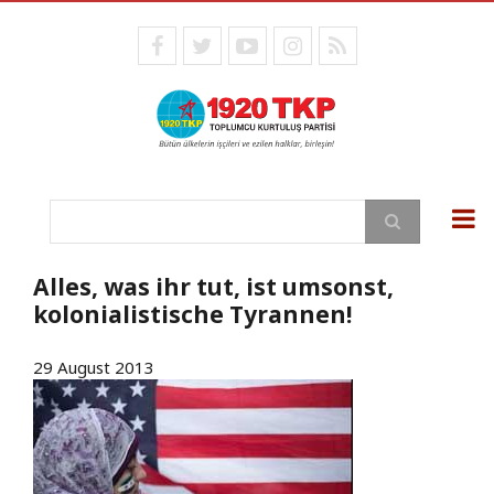
Direkt
zum
facebook
twitter
youtube
instagram
RSS
Inhalt
Suche
Alles, was ihr tut, ist umsonst,
kolonialistische Tyrannen!
29 August 2013