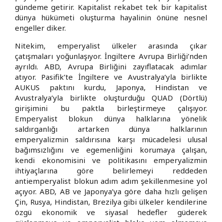
gündeme getirir. Kapitalist rekabet tek bir kapitalist
dünya hükümeti oluşturma hayalinin önüne nesnel
engeller diker.
Nitekim, emperyalist ülkeler arasında çıkar
çatışmaları yoğunlaşıyor. İngiltere Avrupa Birliği’nden
ayrıldı. ABD, Avrupa Birliğini zayıflatacak adımlar
atıyor. Pasifik’te İngiltere ve Avustralya’yla birlikte
AUKUS paktını kurdu, Japonya, Hindistan ve
Avustralya’yla birlikte oluşturduğu QUAD (Dörtlü)
girişimini bu paktla birleştirmeye çalışıyor.
Emperyalist blokun dünya halklarına yönelik
saldırganlığı artarken dünya halklarının
emperyalizmin saldırısına karşı mücadelesi ulusal
bağımsızlığını ve egemenliğini korumaya çalışan,
kendi ekonomisini ve politikasını emperyalizmin
ihtiyaçlarına göre belirlemeyi reddeden
antiemperyalist blokun adım adım şekillenmesine yol
açıyor. ABD, AB ve Japonya’ya göre daha hızlı gelişen
Çin, Rusya, Hindistan, Brezilya gibi ülkeler kendilerine
özgü ekonomik ve siyasal hedefler güderek