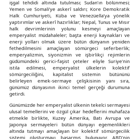
işgal tehdidi altında tutulması; Sudan’ın bölünmesi;
Yemen ve Somali’ye askerî saldırı; Kore Demokratik
Halk Cumhuriyeti, Küba ve Venezüella’ya yönelik
yaptırımlar ve askerî hazırlıklar; Nepal, Tunus ve Mısır
halk devrimlerinin yolunu kesmeyi amaçlayan
emperyalist müdahaleler; başta enerji kaynakları ve
enerji yolları olmak üzere bütün dünyanın yeniden
fethedilmesini amaçlayan sömürgeci seferberlik;
emperyalizmin, siyonizmin ve işbirlikçi rejimlerin
güdümündeki gerici-faşist çeteler eliyle Suriye'nin
istila edilmesi, emperyalist ülkelerin kolektif
sömürgeciliğini, kapitalist sistemin bütününü
belirleyen emek-sermaye çelişkisinin yanı sıra,
günümüz dünyasının ikinci temel gerçeği durumuna
getirdi.
Günümüzde her emperyalist ülkenin tekelci sermayesi
ulusal temellerini ve özgül çıkar hedeflerini muhafaza
etmekle birlikte, Kuzey Amerika, Batı Avrupa ve
Japonya sermayeleri bütün dünyayı egemenlikleri
altında tutmayı amaçlayan bir kolektif sömürgecilik
sistemi oluşturmayı başarmış bulunuyor. ABD’nin