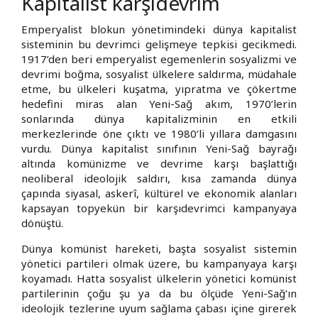
Kapitalist karşıdevrim
Emperyalist blokun yönetimindeki dünya kapitalist
sisteminin bu devrimci gelişmeye tepkisi gecikmedi.
1917’den beri emperyalist egemenlerin sosyalizmi ve
devrimi boğma, sosyalist ülkelere saldırma, müdahale
etme, bu ülkeleri kuşatma, yıpratma ve çökertme
hedefini miras alan Yeni-Sağ akım, 1970’lerin
sonlarında dünya kapitalizminin en etkili
merkezlerinde öne çıktı ve 1980’li yıllara damgasını
vurdu. Dünya kapitalist sınıfının Yeni-Sağ bayrağı
altında komünizme ve devrime karşı başlattığı
neoliberal ideolojik saldırı, kısa zamanda dünya
çapında siyasal, askerî, kültürel ve ekonomik alanları
kapsayan topyekün bir karşıdevrimci kampanyaya
dönüştü.
Dünya komünist hareketi, başta sosyalist sistemin
yönetici partileri olmak üzere, bu kampanyaya karşı
koyamadı. Hatta sosyalist ülkelerin yönetici komünist
partilerinin çoğu şu ya da bu ölçüde Yeni-Sağ’ın
ideolojik tezlerine uyum sağlama çabası içine girerek