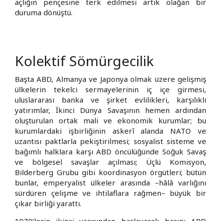
açlığın pençesine terk edilmesi artık olağan bir
duruma dönüştü.
Kolektif Sömürgecilik
Başta ABD, Almanya ve Japonya olmak üzere gelişmiş
ülkelerin tekelci sermayelerinin iç içe girmesi,
uluslararası banka ve şirket evlilikleri, karşılıklı
yatırımlar, İkinci Dünya Savaşının hemen ardından
oluşturulan ortak mali ve ekonomik kurumlar; bu
kurumlardaki işbirliğinin askerî alanda NATO ve
uzantısı paktlarla pekiştirilmesi; sosyalist sisteme ve
bağımlı halklara karşı ABD öncülüğünde Soğuk Savaş
ve bölgesel savaşlar açılması; Üçlü Komisyon,
Bilderberg Grubu gibi koordinasyon örgütleri; bütün
bunlar, emperyalist ülkeler arasında –hâlâ varlığını
sürdüren çelişme ve ihtilaflara rağmen– büyük bir
çıkar birliği yarattı.
1970’lerin ikinci yarısından başlayarak başını ABD