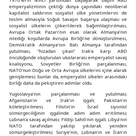
emperyalizminin çektiği dünya çapındaki neoliberal
kapitalist saldırının sosyalist ülke yönetimlerini de
teslim almasıyla Soğuk Savaşın başarıya ulaşması ve
sosyalist ülkelerin çökertilerek bağımlılaştırılması,
Avrupa Ortak Pazarı’nın esas olarak Almanya’nın
istediği koşullarda Avrupa Birliği’ne dönüştürülmesi,
Demokratik Almanya’nın Batı Almanya tarafından
yutulması, “hizadan çıkan” Irak’a karşı ABD
öncülüğünde oluşturulan uluslararası emperyalist savaş
koalisyonu, Sovyetler Birliği’nin parçalanması,
NATO’nun Doğu ve Orta Avrupa ülkelerini içine alarak
genişlemesi; bunlar da, emperyalist ülkeler arasındaki
birliği daha da pekiştiren adımlar oldu.
Yugoslavya’nın parçalanması ve yutulması;
Afganistan’ın ve Irak’ın işgali; Pakistan’ın
köleleştirilmesi; Filistin’in İsrail siyonist
sömürgeciliğinin işgalinde adım adım eritilmesi;
Lübnan’a savaş açılması; Fildişi Sahili’nin işgali; Libya’nın
NATO tarafından yakılıp yıkılarak yeniden
sömürgeleştirilmesi; Suriye’nin, Lübnan’ın ve İran’ın