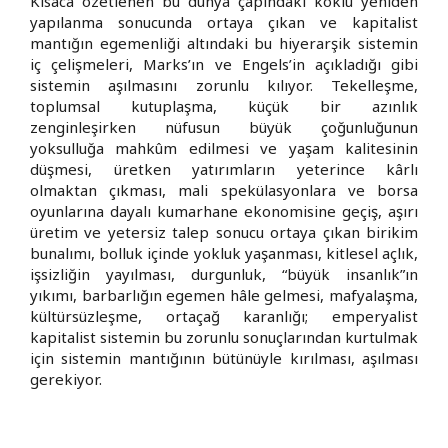
Kısaca özetlenen bu dünya çapındaki köklü yeniden
yapılanma sonucunda ortaya çıkan ve kapitalist
mantığın egemenliği altındaki bu hiyerarşik sistemin
iç çelişmeleri, Marks’ın ve Engels’in açıkladığı gibi
sistemin aşılmasını zorunlu kılıyor. Tekelleşme,
toplumsal kutuplaşma, küçük bir azınlık
zenginleşirken nüfusun büyük çoğunluğunun
yoksulluğa mahkûm edilmesi ve yaşam kalitesinin
düşmesi, üretken yatırımların yeterince kârlı
olmaktan çıkması, mali spekülasyonlara ve borsa
oyunlarına dayalı kumarhane ekonomisine geçiş, aşırı
üretim ve yetersiz talep sonucu ortaya çıkan birikim
bunalımı, bolluk içinde yokluk yaşanması, kitlesel açlık,
işsizliğin yayılması, durgunluk, “büyük insanlık”ın
yıkımı, barbarlığın egemen hâle gelmesi, mafyalaşma,
kültürsüzleşme, ortaçağ karanlığı; emperyalist
kapitalist sistemin bu zorunlu sonuçlarından kurtulmak
için sistemin mantığının bütünüyle kırılması, aşılması
gerekiyor.