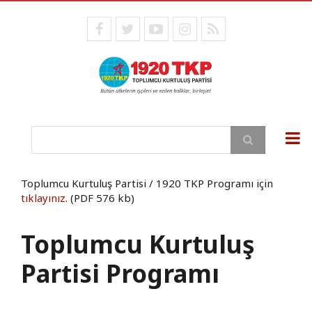
Direkt
zum
facebook
twitter
youtube
instagram
RSS
Inhalt
Suche
Toplumcu Kurtuluş Partisi / 1920 TKP Programı için
tıklayınız
. (PDF 576 kb)
Toplumcu Kurtuluş
Partisi Programı