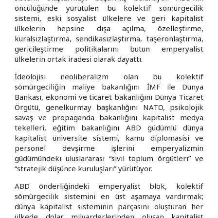
öncülüğünde yürütülen bu kolektif sömürgecilik
sistemi, eski sosyalist ülkelere ve geri kapitalist
ülkelerin hepsine dışa açılma, özelleştirme,
kuralsızlaştırma, sendikasızlaştırma, taşeronlaştırma,
gericileştirme politikalarını bütün emperyalist
ülkelerin ortak iradesi olarak dayattı.
İdeolojisi neoliberalizm olan bu kolektif
sömürgeciliğin maliye bakanlığını İMF ile Dünya
Bankası, ekonomi ve ticaret bakanlığını Dünya Ticaret
Örgütü, genelkurmay başkanlığını NATO, psikolojik
savaş ve propaganda bakanlığını kapitalist medya
tekelleri, eğitim bakanlığını ABD güdümlü dünya
kapitalist üniversite sistemi, kamu diplomasisi ve
personel devşirme işlerini emperyalizmin
güdümündeki uluslararası “sivil toplum örgütleri” ve
“stratejik düşünce kuruluşları” yürütüyor.
ABD önderliğindeki emperyalist blok, kolektif
sömürgecilik sistemini en üst aşamaya vardırmak;
dünya kapitalist sisteminin parçasını oluşturan her
ülkede dolar milyarderlerinden oluşan kapitalist