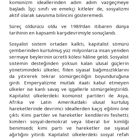
komünizm ideallerinden adım adım vazgeçmeye
başladı. İşçi sınıfı ve emekçi kitleler de, sosyalizmi
aktif olarak savunma bilincini gösteremedi.
Süreç öldürücü oldu ve 1989’dan itibaren dünya
tarihinin en kapsamlı karşıdevrimiyle sonuçlandı.
Sosyalist sistem ortadan kalktı, kapitalist sömürü
çemberinden kurtulmuş yüz milyonlarca insan yeniden
sermaye beylerinin ücretli kölesi hâline geldi. Sosyalist
sistemin desteğinden yoksun kalan ulusal güçlerin
yönetimindeki ülkeler, fiilen siyasal bağımsızlıklarını
da yitirerek tekrar sömürgeciliğin boyunduruğuna
girdi. Emperyalizme mutlak itaati kabul etmeyen
ülkeler ise kanlı savaş ve işgallerle sömürgeleştirildi.
Kapitalist ülkelerdeki komünist partileri ile Asya,
Afrika ve Latin Amerika’daki ulusal kurtuluş
hareketlerinde devrimci ideallerden kaçış eğilimi öne
çıktı. Kimi partiler ve hareketler kendilerini feshetti;
kimileri sosyal-demokrat veya liberal bir kimliği
benimsedi; kimi parti ve hareketler ise siyasal
ağırlığını yitirdi. Kapitalist ülkelerdeki sosyal refah