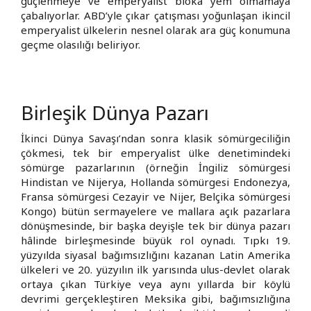
güçlenmeye ve emperyalist bloka yem olmamaya
çabalıyorlar. ABD’yle çıkar çatışması yoğunlaşan ikincil
emperyalist ülkelerin nesnel olarak ara güç konumuna
geçme olasılığı beliriyor.
Birleşik Dünya Pazarı
İkinci Dünya Savaşı’ndan sonra klasik sömürgeciliğin
çökmesi, tek bir emperyalist ülke denetimindeki
sömürge pazarlarının (örneğin İngiliz sömürgesi
Hindistan ve Nijerya, Hollanda sömürgesi Endonezya,
Fransa sömürgesi Cezayir ve Nijer, Belçika sömürgesi
Kongo) bütün sermayelere ve mallara açık pazarlara
dönüşmesinde, bir başka deyişle tek bir dünya pazarı
hâlinde birleşmesinde büyük rol oynadı. Tıpkı 19.
yüzyılda siyasal bağımsızlığını kazanan Latin Amerika
ülkeleri ve 20. yüzyılın ilk yarısında ulus-devlet olarak
ortaya çıkan Türkiye veya aynı yıllarda bir köylü
devrimi gerçekleştiren Meksika gibi, bağımsızlığına