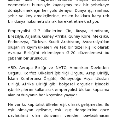
egemenleri bütünüyle kaynaşmış tek bir şebekeye
dönüştürmek için her yolu deniyor. Dünya işçi sınıfına,
şehir ve köy emekçilerine, ezilen halklara karşı tek
bir dünya hükümeti olarak hareket etmek istiyor.
Emperyalist G-7 ülkelerine Çin, Rusya, Hindistan,
Brezilya, Arjantin, Güney Afrika, Güney Kore, Meksika,
Endonezya, Türkiye, Suudi Arabistan, Avustralya’dan
oluşan iri kıyım ülkeleri ve tek bir tüzel kişilik olarak
Avrupa Birliği’ni eklemleyen G-20 düzenlemesi bu
çabanın bir ürünüdür.
ABD, Avrupa Birliği ve NATO; Amerikan Devletleri
Örgütü, Körfez Ülkeleri İşbirliği Örgütü, Arap Birliği,
İslam Konferansı Örgütü, Güneydoğu Asya Ulusları
Birliği, Afrika Birliği gibi bölgesel örgütler içindeki
işbirlikçilerini kullanarak emperyalist blokun kapsama
alanını dünyanın her köşesine yayıyor.
Ne var ki, kapitalist ülkeler eşit olarak gelişmezler. Bu
eşit olmayan gelişme, eski güç dengelerine göre
paylaşılmış olan dünyanın yeniden paylaşılmasını