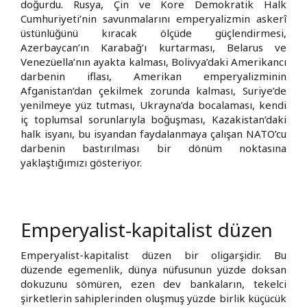
doğurdu. Rusya, Çin ve Kore Demokratik Halk
Cumhuriyeti’nin savunmalarını emperyalizmin askerî
üstünlüğünü kıracak ölçüde güçlendirmesi,
Azerbaycan’ın Karabağ’ı kurtarması, Belarus ve
Venezüella’nın ayakta kalması, Bolivya’daki Amerikancı
darbenin iflası, Amerikan emperyalizminin
Afganistan’dan çekilmek zorunda kalması, Suriye’de
yenilmeye yüz tutması, Ukrayna’da bocalaması, kendi
iç toplumsal sorunlarıyla boğuşması, Kazakistan’daki
halk isyanı, bu isyandan faydalanmaya çalışan NATO’cu
darbenin bastırılması bir dönüm noktasına
yaklaştığımızı gösteriyor.
Emperyalist-kapitalist düzen
Emperyalist-kapitalist düzen bir oligarşidir. Bu
düzende egemenlik, dünya nüfusunun yüzde doksan
dokuzunu sömüren, ezen dev bankaların, tekelci
şirketlerin sahiplerinden oluşmuş yüzde birlik küçücük