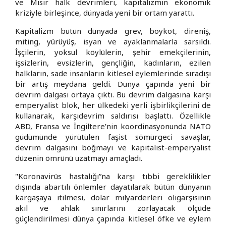
ve Mısır halk devrimleri, kapitalizmin ekonomik
kriziyle birleşince, dünyada yeni bir ortam yarattı.
Kapitalizm bütün dünyada grev, boykot, direniş,
miting, yürüyüş, isyan ve ayaklanmalarla sarsıldı.
İşçilerin, yoksul köylülerin, şehir emekçilerinin,
işsizlerin, evsizlerin, gençliğin, kadınların, ezilen
halkların, sade insanların kitlesel eylemlerinde sıradışı
bir artış meydana geldi. Dünya çapında yeni bir
devrim dalgası ortaya çıktı. Bu devrim dalgasına karşı
emperyalist blok, her ülkedeki yerli işbirlikçilerini de
kullanarak, karşıdevrim saldırısı başlattı. Özellikle
ABD, Fransa ve İngiltere’nin koordinasyonunda NATO
güdümünde yürütülen faşist sömürgeci savaşlar,
devrim dalgasını boğmayı ve kapitalist-emperyalist
düzenin ömrünü uzatmayı amaçladı.
"Koronavirüs hastalığı”na karşı tıbbi gereklilikler
dışında abartılı önlemler dayatılarak bütün dünyanın
kargaşaya itilmesi, dolar milyarderleri oligarşisinin
akıl ve ahlak sınırlarını zorlayacak ölçüde
güçlendirilmesi dünya çapında kitlesel öfke ve eylem