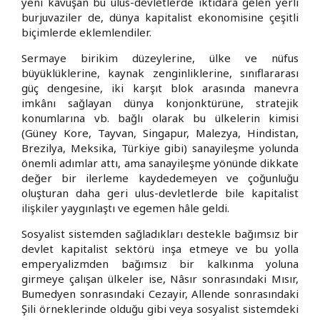
yeni kavuşan bu ulus-devletlerde iktidara gelen yerli
burjuvaziler de, dünya kapitalist ekonomisine çeşitli
biçimlerde eklemlendiler.
Sermaye birikim düzeylerine, ülke ve nüfus
büyüklüklerine, kaynak zenginliklerine, sınıflararası
güç dengesine, iki karşıt blok arasında manevra
imkânı sağlayan dünya konjonktürüne, stratejik
konumlarına vb. bağlı olarak bu ülkelerin kimisi
(Güney Kore, Tayvan, Singapur, Malezya, Hindistan,
Brezilya, Meksika, Türkiye gibi) sanayileşme yolunda
önemli adımlar attı, ama sanayileşme yönünde dikkate
değer bir ilerleme kaydedemeyen ve çoğunluğu
oluşturan daha geri ulus-devletlerde bile kapitalist
ilişkiler yaygınlaştı ve egemen hâle geldi.
Sosyalist sistemden sağladıkları destekle bağımsız bir
devlet kapitalist sektörü inşa etmeye ve bu yolla
emperyalizmden bağımsız bir kalkınma yoluna
girmeye çalışan ülkeler ise, Nâsır sonrasındaki Mısır,
Bumedyen sonrasındaki Cezayir, Allende sonrasındaki
Şili örneklerinde olduğu gibi veya sosyalist sistemdeki