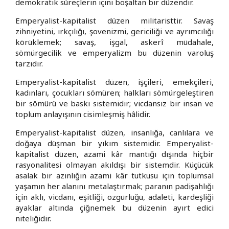
demokratik süreçlerin içini boşaltan bir düzendir.
Emperyalist-kapitalist düzen militaristtir. Savaş
zihniyetini, ırkçılığı, şovenizmi, gericiliği ve ayrımcılığı
körüklemek; savaş, işgal, askerî müdahale,
sömürgecilik ve emperyalizm bu düzenin varoluş
tarzıdır.
Emperyalist-kapitalist düzen, işçileri, emekçileri,
kadınları, çocukları sömüren; halkları sömürgeleştiren
bir sömürü ve baskı sistemidir; vicdansız bir insan ve
toplum anlayışının cisimleşmiş hâlidir.
Emperyalist-kapitalist düzen, insanlığa, canlılara ve
doğaya düşman bir yıkım sistemidir. Emperyalist-
kapitalist düzen, azami kâr mantığı dışında hiçbir
rasyonalitesi olmayan akıldışı bir sistemdir. Küçücük
asalak bir azınlığın azami kâr tutkusu için toplumsal
yaşamın her alanını metalaştırmak; paranın padişahlığı
için aklı, vicdanı, eşitliği, özgürlüğü, adaleti, kardeşliği
ayaklar altında çiğnemek bu düzenin ayırt edici
niteliğidir.