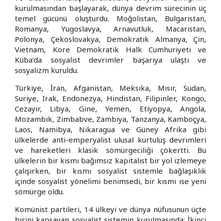
kurulmasından başlayarak, dünya devrim sürecinin üç
temel gücünü oluşturdu. Moğolistan, Bulgaristan,
Romanya, Yugoslavya, Arnavutluk, Macaristan,
Polonya, Çekoslovakya, Demokratik Almanya, Çin,
Vietnam, Kore Demokratik Halk Cumhuriyeti ve
Küba’da sosyalist devrimler başarıya ulaştı ve
sosyalizm kuruldu.
Türkiye, İran, Afganistan, Meksika, Mısır, Sudan,
Suriye, Irak, Endonezya, Hindistan, Filipinler, Kongo,
Cezayir, Libya, Gine, Yemen, Etiyopya, Angola,
Mozambik, Zimbabve, Zambiya, Tanzanya, Kamboçya,
Laos, Namibya, Nikaragua ve Güney Afrika gibi
ülkelerde anti-emperyalist ulusal kurtuluş devrimleri
ve hareketleri klasik sömürgeciliği çökertti. Bu
ülkelerin bir kısmı bağımsız kapitalist bir yol izlemeye
çalışırken, bir kısmı sosyalist sistemle bağlaşıklık
içinde sosyalist yönelimi benimsedi, bir kısmı ise yeni
sömürge oldu.
Komünist partileri, 14 ülkeyi ve dünya nüfusunun üçte
birini kapsayan sosyalist sistemin kurulmasında; İkinci