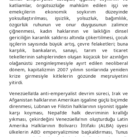
katliamlar, örgütsüzlüğe mahkûm edilen işçi ve
emekçilerin ekonomik soykırım düzeyinde
yoksullaştırılması, işsizlik, yolsuzluk, bağımlılık,
özgürlük ruhunun ve onur duygusunun zalimce
çiğnenmesi, kadın haklarının ve laikliğin dinsel
gericiliğin karanlık saldırısı altında çökertilmesi, çocuk
işçilerin sayısında büyük artış, çevre felaketleri; buna
karşılık, bankaların, sanayi, tarım ve ticaret
tekellerinin sahiplerinden oluşan küçücük bir azınlığın
olağanüstü zenginleşmesiyle ayırt edilen neoliberal
dönem, kapitalizmin 2007 yılının sonlarında yeniden
krize girmesiyle kitlelerin gözünde meşruiyetini
yitirdi.
Venezüella’da anti-emperyalist devrim süreci, Irak ve
Afganistan halklarının Amerikan işgaline güçlü biçimde
direnmesi, Lübnan ve Filistin halklarının siyonist işgale
karşı koyması, Nepal’de halk devriminin krallığı
yıkması, çekirdeğini Venezüella’nın oluşturduğu Latin
Amerika Halklarının Bolivarcı İttifakı (ALBA) üyesi
ülkelerin ABD emperyalizmine başkaldırması, Tunus