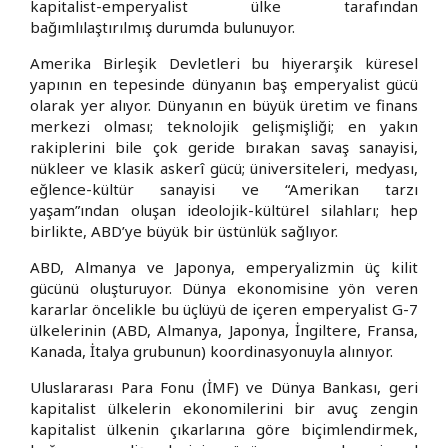
kapitalist-emperyalist ülke tarafından
bağımlılaştırılmış durumda bulunuyor.
Amerika Birleşik Devletleri bu hiyerarşik küresel
yapının en tepesinde dünyanın baş emperyalist gücü
olarak yer alıyor. Dünyanın en büyük üretim ve finans
merkezi olması; teknolojik gelişmişliği; en yakın
rakiplerini bile çok geride bırakan savaş sanayisi,
nükleer ve klasik askerî gücü; üniversiteleri, medyası,
eğlence-kültür sanayisi ve “Amerikan tarzı
yaşam”ından oluşan ideolojik-kültürel silahları; hep
birlikte, ABD’ye büyük bir üstünlük sağlıyor.
ABD, Almanya ve Japonya, emperyalizmin üç kilit
gücünü oluşturuyor. Dünya ekonomisine yön veren
kararlar öncelikle bu üçlüyü de içeren emperyalist G-7
ülkelerinin (ABD, Almanya, Japonya, İngiltere, Fransa,
Kanada, İtalya grubunun) koordinasyonuyla alınıyor.
Uluslararası Para Fonu (İMF) ve Dünya Bankası, geri
kapitalist ülkelerin ekonomilerini bir avuç zengin
kapitalist ülkenin çıkarlarına göre biçimlendirmek,