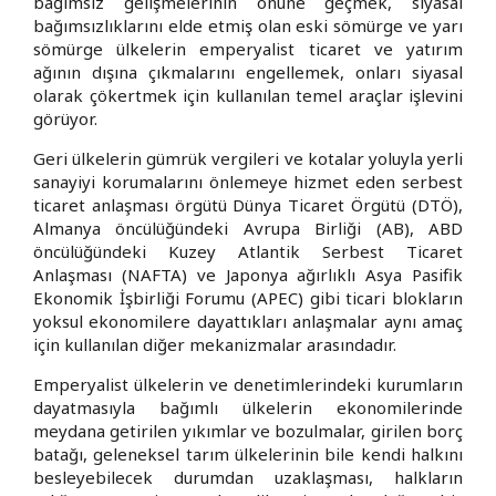
bağımsız gelişmelerinin önüne geçmek, siyasal
bağımsızlıklarını elde etmiş olan eski sömürge ve yarı
sömürge ülkelerin emperyalist ticaret ve yatırım
ağının dışına çıkmalarını engellemek, onları siyasal
olarak çökertmek için kullanılan temel araçlar işlevini
görüyor.
Geri ülkelerin gümrük vergileri ve kotalar yoluyla yerli
sanayiyi korumalarını önlemeye hizmet eden serbest
ticaret anlaşması örgütü Dünya Ticaret Örgütü (DTÖ),
Almanya öncülüğündeki Avrupa Birliği (AB), ABD
öncülüğündeki Kuzey Atlantik Serbest Ticaret
Anlaşması (NAFTA) ve Japonya ağırlıklı Asya Pasifik
Ekonomik İşbirliği Forumu (APEC) gibi ticari blokların
yoksul ekonomilere dayattıkları anlaşmalar aynı amaç
için kullanılan diğer mekanizmalar arasındadır.
Emperyalist ülkelerin ve denetimlerindeki kurumların
dayatmasıyla bağımlı ülkelerin ekonomilerinde
meydana getirilen yıkımlar ve bozulmalar, girilen borç
batağı, geleneksel tarım ülkelerinin bile kendi halkını
besleyebilecek durumdan uzaklaşması, halkların