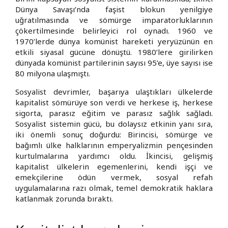
Dünya Savaşı’nda faşist blokun yenilgiye
uğratılmasında ve sömürge imparatorluklarının
çökertilmesinde belirleyici rol oynadı. 1960 ve
1970’lerde dünya komünist hareketi yeryüzünün en
etkili siyasal gücüne dönüştü. 1980’lere girilirken
dünyada komünist partilerinin sayısı 95’e, üye sayısı ise
80 milyona ulaşmıştı.
Sosyalist devrimler, başarıya ulaştıkları ülkelerde
kapitalist sömürüye son verdi ve herkese iş, herkese
sigorta, parasız eğitim ve parasız sağlık sağladı.
Sosyalist sistemin gücü, bu dolaysız etkinin yanı sıra,
iki önemli sonuç doğurdu: Birincisi, sömürge ve
bağımlı ülke halklarının emperyalizmin pençesinden
kurtulmalarına yardımcı oldu. İkincisi, gelişmiş
kapitalist ülkelerin egemenlerini, kendi işçi ve
emekçilerine ödün vermek, sosyal refah
uygulamalarına razı olmak, temel demokratik haklara
katlanmak zorunda bıraktı.