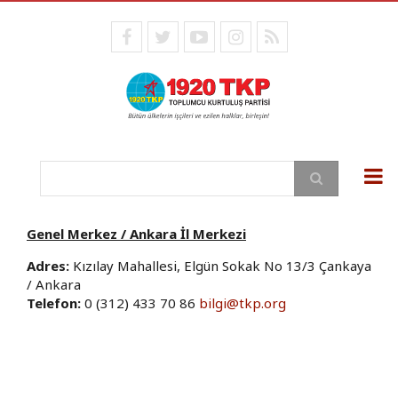
Skip
to
facebook
twitter
youtube
instagram
RSS
main
content
Search
Genel Merkez / Ankara İl Merkezi
Adres:
Kızılay Mahallesi, Elgün Sokak No 13/3 Çankaya
/ Ankara
Telefon:
0 (312) 433 70 86
bilgi@tkp.org