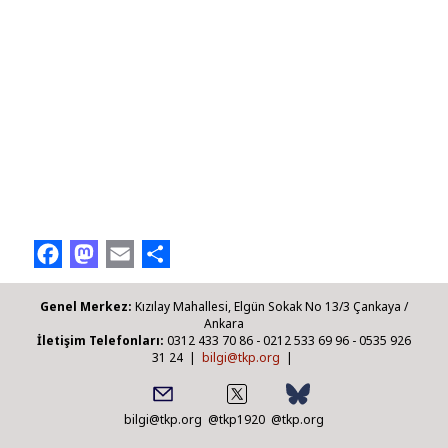
Facebook
Mastodon
Email
Share
Genel Merkez:
Kızılay Mahallesi, Elgün Sokak No 13/3 Çankaya /
Ankara
İletişim Telefonları:
0312 433 70 86 - 0212 533 69 96 - 0535 926
31 24 |
bilgi@tkp.org
|
bilgi@tkp.org
@tkp1920
@tkp.org