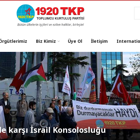
Ar
 Örgütlerimiz
Biz Kimiz
Üye Ol
İletişim
Internati
osu: "NATO’dan Çıkılsın, Üsler
le karşı İsrail Konsolosluğu