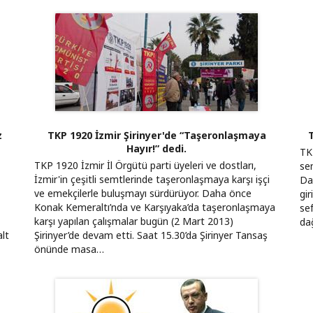
z
TKP 1920 İzmir Şirinyer'de “Taşeronlaşmaya
T
Hayır!” dedi.
TKP
TKP 1920 İzmir İl Örgütü parti üyeleri ve dostları,
sem
İzmir'in çeşitli semtlerinde taşeronlaşmaya karşı işçi
Da
ve emekçilerle buluşmayı sürdürüyor. Daha önce
gir
Konak Kemeraltı’nda ve Karşıyaka’da taşeronlaşmaya
sef
karşı yapılan çalışmalar bugün (2 Mart 2013)
da
alt
Şirinyer’de devam etti. Saat 15.30’da Şirinyer Tansaş
önünde masa…