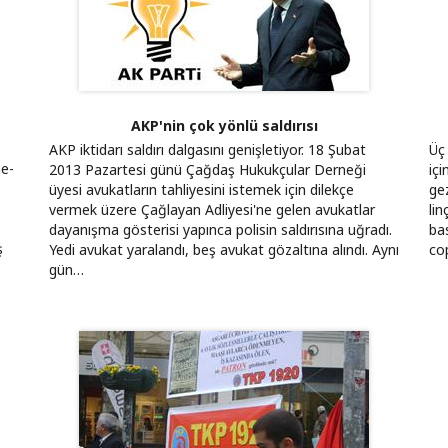
AKP'nin çok yönlü saldırısı
AKP iktidarı saldırı dalgasını genişletiyor. 18 Şubat
Üç 
ne-
2013 Pazartesi günü Çağdaş Hukukçular Derneği
iç
üyesi avukatların tahliyesini istemek için dilekçe
ge
vermek üzere Çağlayan Adliyesi'ne gelen avukatlar
lin
dayanışma gösterisi yapınca polisin saldırısına uğradı.
bas
ş
Yedi avukat yaralandı, beş avukat gözaltına alındı. Aynı
co
gün…