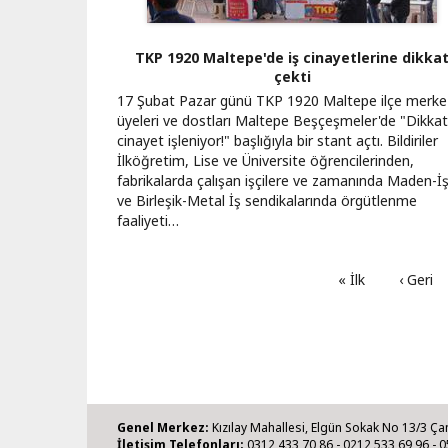
TKP 1920 Maltepe'de iş cinayetlerine dikka
çekti
17 Şubat Pazar günü TKP 1920 Maltepe ilçe merke
üyeleri ve dostları Maltepe Beşçeşmeler'de "Dikkat
cinayet işleniyor!" başlığıyla bir stant açtı. Bildiriler
İlköğretim, Lise ve Üniversite öğrencilerinden,
fabrikalarda çalışan işçilere ve zamanında Maden-İ
ve Birleşik-Metal İş sendikalarında örgütlenme
faaliyeti…
İlk
« İlk
Önceki
‹ Geri
sayfa
sayfa
Genel Merkez:
Kızılay Mahallesi, Elgün Sokak No 13/3 Ça
İletişim Telefonları:
0312 433 70 86 - 0212 533 69 96 - 