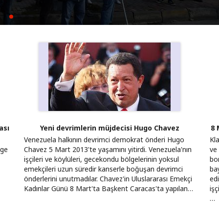
yla kurulamaz
k için mücadeleyi büyütüyoruz
ası
Yeni devrimlerin müjdecisi Hugo Chavez
8 
Venezuela halkının devrimci demokrat önderi Hugo
Kl
lge
Chavez 5 Mart 2013'te yaşamını yitirdi. Venezuela'nın
ve
işçileri ve köylüleri, gecekondu bölgelerinin yoksul
bo
emekçileri uzun süredir kanserle boğuşan devrimci
ba
önderlerini unutmadılar. Chavez'in Uluslararası Emekçi
ed
Kadınlar Günü 8 Mart'ta Başkent Caracas'ta yapılan…
işç
…