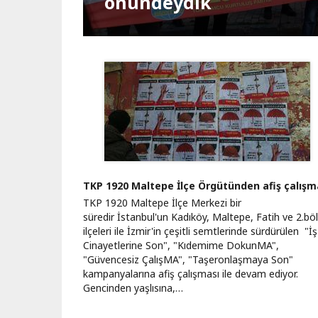
Kapatılsın"
Bağımsız Türkiye NATO'
önündeydik
Teslimiyet seferi
Darbeye geçit yok
Orman kanunu
Muhalefet haktır
Kartalkaya yangını
Gazze’de ateşkes
Yeni yılda tek seçenek
Vatan, cumhuriyet, eme
Suriye’de olaylar zinciri
Sayfalama
TKP 1920 Maltepe İlçe Örgütünden afiş çalışm
TKP 1920 Maltepe İlçe Merkezi bir
süredir İstanbul'un Kadıköy, Maltepe, Fatih ve 2.bö
ilçeleri ile İzmir'in çeşitli semtlerinde sürdürülen "İş
Cinayetlerine Son", "Kıdemime DokunMA",
"Güvencesiz ÇalışMA", "Taşeronlaşmaya Son"
kampanyalarına afiş çalışması ile devam ediyor.
Gencinden yaşlısına,…