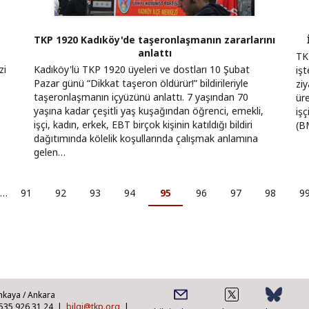
t
TKP 1920 Kadıköy'de taşeronlaşmanın zararlarını
anlattı
TKP
zi
Kadıköy'lü TKP 1920 üyeleri ve dostları 10 Şubat
işt
Pazar günü “Dikkat taşeron öldürür!” bildirileriyle
ziy
taşeronlaşmanın içyüzünü anlattı. 7 yaşından 70
ür
yaşına kadar çeşitli yaş kuşağından öğrenci, emekli,
işç
ş
işçi, kadın, erkek, EBT birçok kişinin katıldığı bildiri
(B
dağıtımında kölelik koşullarında çalışmak anlamına
gelen…
…
Sayfa
91
Sayfa
92
Sayfa
93
Sayfa
94
Şu
95
Sayfa
96
Sayfa
97
Sayfa
98
S
9
an
kullanılan
sayfa
nkaya / Ankara
0535 926 31 24 |
bilgi@tkp.org
|