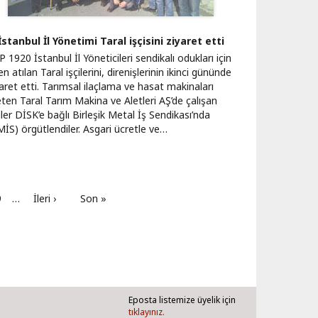
İstanbul İl Yönetimi Taral işçisini ziyaret etti
 1920 İstanbul İl Yöneticileri sendikalı odukları için
en atılan Taral işçilerini, direnişlerinin ikinci gününde
aret etti. Tarımsal ilaçlama ve hasat makinaları
eten Taral Tarım Makina ve Aletleri AŞ’de çalışan
iler DİSK’e bağlı Birleşik Metal İş Sendikası’nda
MİS) örgütlendiler. Asgari ücretle ve…
ayfa
9
…
Sonraki
İleri ›
Son
Son »
sayfa
sayfa
Eposta listemize üyelik için
tıklayınız.