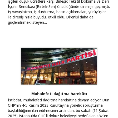
işçileri düşük ücretlere karşı Birleşik Tekstil Dokuma ve Deri
İşçiler Sendikası (Birtek-Sen) öncülüğünde direnişe geçmişti.
İş yavaşlatma, iş durdurma, basın açıklamaları, yürüyüşler
ile direniş hızla büyüdü, etkili oldu. Direnişi daha da
güçlendirmek isteyen…
Muhalefeti dağıtma harekâtı
İstibdat, muhalefeti dağıtma harekâtına devam ediyor. Dün
CHP’nin 4-5 Kasım 2023 Kurultayına yönelik soruşturma
başlatıldığının ilan edilmesinin ardından, bu sabah (11 Şubat
2025) İstanbul’da CHP’li dokuz belediyeyi hedef alan sözüm