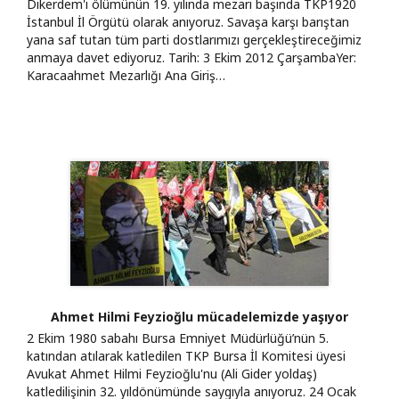
Dikerdem'i ölümünün 19. yılında mezarı başında TKP1920
İstanbul İl Örgütü olarak anıyoruz. Savaşa karşı barıştan
yana saf tutan tüm parti dostlarımızı gerçekleştireceğimiz
anmaya davet ediyoruz. Tarih: 3 Ekim 2012 ÇarşambaYer:
Karacaahmet Mezarlığı Ana Giriş…
Ahmet Hilmi Feyzioğlu mücadelemizde yaşıyor
2 Ekim 1980 sabahı Bursa Emniyet Müdürlüğü’nün 5.
katından atılarak katledilen TKP Bursa İl Komitesi üyesi
Avukat Ahmet Hilmi Feyzioğlu'nu (Ali Gider yoldaş)
katledilişinin 32. yıldönümünde saygıyla anıyoruz. 24 Ocak