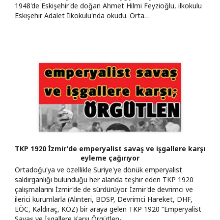
1948'de Eskişehir'de doğan Ahmet Hilmi Feyzioğlu, ilkokulu
Eskişehir Adalet İlkokulu'nda okudu. Orta…
TKP 1920 İzmir'de emperyalist savaş ve işgallere karşı
eyleme çağırıyor
Ortadoğu'ya ve özellikle Suriye'ye dönük emperyalist
saldırganlığı bulunduğu her alanda teşhir eden TKP 1920
çalışmalarını İzmir'de de sürdürüyor. İzmir'de devrimci ve
ilerici kurumlarla (Alınteri, BDSP, Devrimci Hareket, DHF,
EÖC, Kaldıraç, KÖZ) bir araya gelen TKP 1920 “Emperyalist
Savaş ve İşgallere Karşı Örgütlen-…