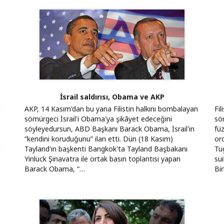
İsrail saldırısı, Obama ve AKP
i
AKP, 14 Kasım'dan bu yana Filistin halkını bombalayan
Fil
sömürgeci İsrail'i Obama'ya şikâyet edeceğini
sö
söyleyedursun, ABD Başkanı Barack Obama, İsrail'in
füz
“kendini koruduğunu” ilan etti. Dün (18 Kasım)
or
ı
Tayland'ın başkenti Bangkok'ta Tayland Başbakanı
Tu
Yinluck Şinavatra ile ortak basın toplantısı yapan
sui
Barack Obama, “…
Bir