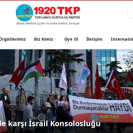
Ar
 Örgütlerimiz
Biz Kimiz
Üye Ol
İletişim
Internati
osu: "NATO’dan Çıkılsın, Üsler
le karşı İsrail Konsolosluğu