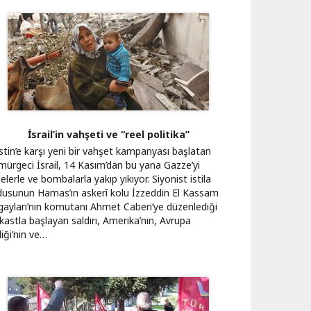
İsrail’in vahşeti ve “reel politika”
istin’e karşı yeni bir vahşet kampanyası başlatan
mürgeci İsrail, 14 Kasım’dan bu yana Gazze’yi
elerle ve bombalarla yakıp yıkıyor. Siyonist istila
dusunun Hamas’ın askerî kolu İzzeddin El Kassam
gayları’nın komutanı Ahmet Caberi’ye düzenlediği
kastla başlayan saldırı, Amerika’nın, Avrupa
liği’nin ve…