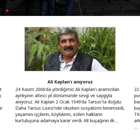
yla kurulamaz
k için mücadeleyi büyütüyoruz
Ali Kaplan'ı anıyoruz
t
24 Kasım 2006'da yitirdiğimiz Ali Kaplan'ı aramızdan
22
y
ayrılışının altıncı yıl dönümünde sevgi ve saygıyla
pu
anıyoruz. Ali Kaplan 2 Ocak 1949'da Tarsus'ta doğdu.
baş
ır
Daha Tarsus Lisesi'nde okurken sosyalizmi benimsedi,
bu
yaşamını işçilerin, köylülerin, ezilen halkların
TK
e
kurtuluşuna adamaya karar verdi. 68 kuşağının ilk…
ark
…