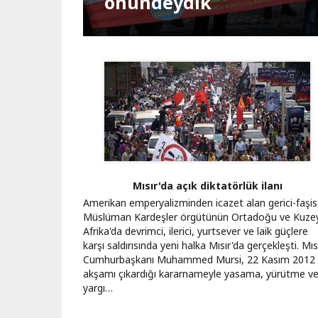
Kapatılsın"
Bağımsız Türkiye NATO'
önündeydik
Teslimiyet seferi
Darbeye geçit yok
Orman kanunu
Muhalefet haktır
Kartalkaya yangını
Gazze’de ateşkes
Yeni yılda tek seçenek
Vatan, cumhuriyet, eme
Suriye’de olaylar zinciri
Sayfalama
Mısır'da açık diktatörlük ilanı
Amerikan emperyalizminden icazet alan gerici-faşis
Müslüman Kardeşler örgütünün Ortadoğu ve Kuze
Afrika'da devrimci, ilerici, yurtsever ve laik güçlere
karşı saldırısında yeni halka Mısır'da gerçekleşti. Mıs
Cumhurbaşkanı Muhammed Mursi, 22 Kasım 2012
akşamı çıkardığı kararnameyle yasama, yürütme v
yargı…