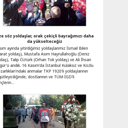
ze söz yoldaşlar, orak çekiçli bayrağımızı daha
da yükselteceğiz
ım ayında yitirdiğimiz yoldaşlarımız İsmail Bilen
arat yoldaş), Mustafa Asım Hayrullahoğlu (Deniz
ldaş), Talip Öztürk (Orhan Tok yoldaş) ve Ali İhsan
gür'ü andık. 16 Kasım'da İstanbul Kulaksız ve Kozlu
arlıkları'ndaki anmalar TKP 1920'li yoldaşlarının
ütleyiciliğinde, dostlarının ve TÜM-İGD'li
nçlerin…