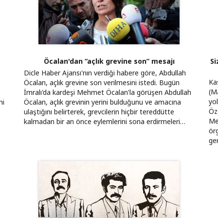
Öcalan'dan “açlık grevine son” mesajı
Si
Dicle Haber Ajansı'nın verdiği habere göre, Abdullah
Kas
Öcalan, açlık grevine son verilmesini istedi. Bugün
(M
İmralı'da kardeşi Mehmet Öcalan'la görüşen Abdullah
yo
ni
Öcalan, açlık grevinin yerini bulduğunu ve amacına
Öz
ulaştığını belirterek, grevcilerin hiçbir tereddütte
Mez
kalmadan bir an önce eylemlerini sona erdirmeleri…
örg
ge