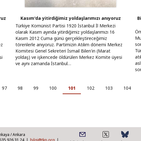
ruz
Kasım'da yitirdiğimiz yoldaşlarımızı anıyoruz
B
Türkiye Komünist Partisi 1920 İstanbul İl Merkezi
Öm
olarak Kasım ayında yitirdiğimiz yoldaşlarımızı 16
Mu
Kasım 2012 Cuma günü gerçekleştireceğimiz
son
ez
törenlerle anıyoruz. Partimizin Atılım dönemi Merkez
Tü
Komitesi Genel Sekreteri İsmail Bilen'in (Marat
at
si
yoldaş) ve işkencede öldürülen Merkez Komite üyesi
asl
ve aynı zamanda İstanbul…
so
Sayfa
97
Sayfa
98
Sayfa
99
Sayfa
100
Şu
101
Sayfa
102
Sayfa
103
Sayfa
104
an
kullanılan
sayfa
nkaya / Ankara
0535 926 31 24 |
bilgi@tkp.org
|