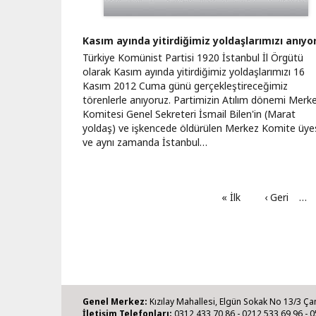
Kasım ayında yitirdiğimiz yoldaşlarımızı anıyo
Türkiye Komünist Partisi 1920 İstanbul İl Örgütü
olarak Kasım ayında yitirdiğimiz yoldaşlarımızı 16
Kasım 2012 Cuma günü gerçekleştireceğimiz
törenlerle anıyoruz. Partimizin Atılım dönemi Merk
Komitesi Genel Sekreteri İsmail Bilen'in (Marat
yoldaş) ve işkencede öldürülen Merkez Komite üye
ve aynı zamanda İstanbul…
İlk
« İlk
Önceki
‹ Geri
…
sayfa
sayfa
Genel Merkez:
Kızılay Mahallesi, Elgün Sokak No 13/3 Ça
İletişim Telefonları:
0312 433 70 86 - 0212 533 69 96 - 