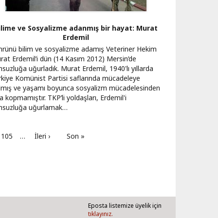
ilime ve Sosyalizme adanmış bir hayat: Murat
Erdemil
rünü bilim ve sosyalizme adamış Veteriner Hekim
rat Erdemil’i dün (14 Kasım 2012) Mersin’de
suzluğa uğurladık. Murat Erdemil, 1940'lı yıllarda
rkiye Komünist Partisi saflarında mücadeleye
ılmış ve yaşamı boyunca sosyalizm mücadelesinden
a kopmamıştır. TKP’li yoldaşları, Erdemil'i
nsuzluğa uğurlamak…
Sayfa
105
…
Sonraki
İleri ›
Son
Son »
sayfa
sayfa
Eposta listemize üyelik için
tıklayınız.