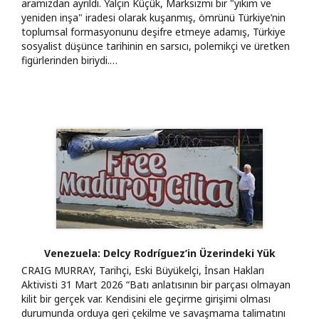
aramızdan ayrıldı. Yalçın Küçük, Marksizmi bir "yıkım ve
yeniden inşa" iradesi olarak kuşanmış, ömrünü Türkiye’nin
toplumsal formasyonunu deşifre etmeye adamış, Türkiye
sosyalist düşünce tarihinin en sarsıcı, polemikçi ve üretken
figürlerinden biriydi.…
Venezuela: Delcy Rodríguez’in Üzerindeki Yük
CRAIG MURRAY, Tarihçi, Eski Büyükelçi, İnsan Hakları
Aktivisti 31 Mart 2026 “Batı anlatısının bir parçası olmayan
kilit bir gerçek var. Kendisini ele geçirme girişimi olması
durumunda orduya geri çekilme ve savaşmama talimatını