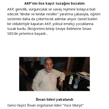
AKP'nin lise kayıt tuzağını bozalım
AKP, gericilik, vurgunculuk ve savaş rejimine kolayca biat
edecek “dindar ve kindar nesiller” yaratma çabasıyla, eğitim
sistemini daha da çökertecek adımlar atıyor. Genel liseleri
bir oldubittiyle kapatan AKP, yoksul emekçi çocuklarına
tuzak kurdu. İlköğretimi bitirip Seviye Belirleme Sınavı
SBS'de yeterince başarılı…
İhvan lideri yakalandı
Gerici-faşist İhvan örgütünün lideri “Yüce Mürşit”